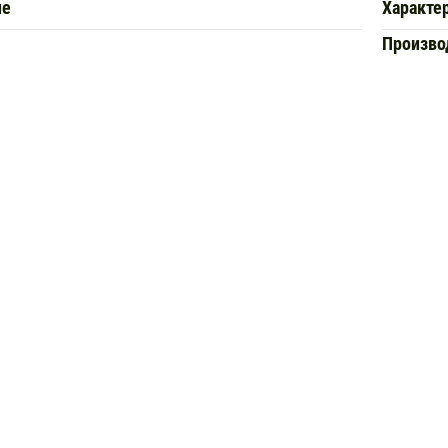
ие
Характе
Произво