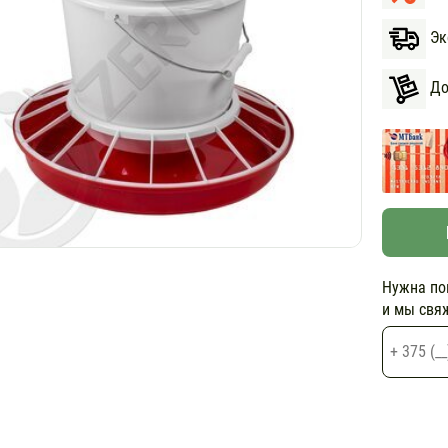
Экс
Дос
Нужна по
и мы свя