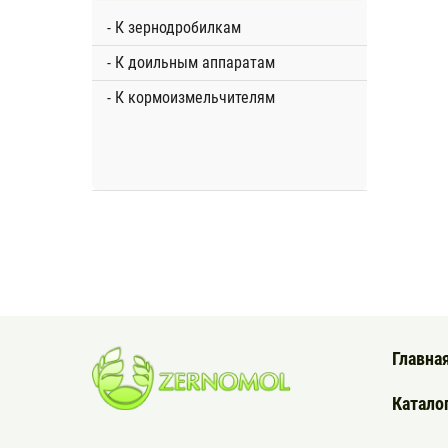
- К зернодробилкам
- К доильным аппаратам
- К кормоизмельчителям
Главна
Катало