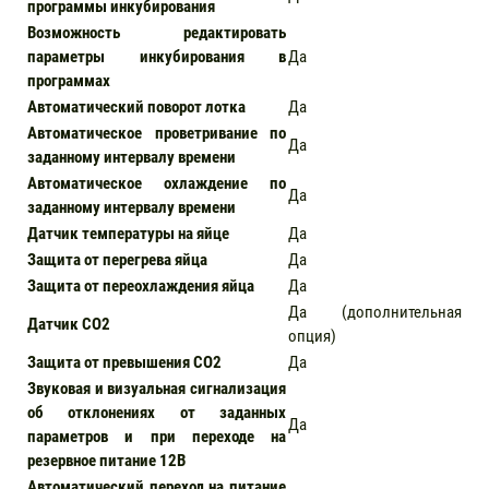
программы инкубирования
Возможность редактировать
параметры инкубирования в
Да
программах
Автоматический поворот лотка
Да
Автоматическое проветривание по
Да
заданному интервалу времени
Автоматическое охлаждение по
Да
заданному интервалу времени
Датчик температуры на яйце
Да
Защита от перегрева яйца
Да
Защита от переохлаждения яйца
Да
Да (дополнительная
Датчик CO2
опция)
Защита от превышения CO2
Да
Звуковая и визуальная сигнализация
об отклонениях от заданных
Да
параметров и при переходе на
резервное питание 12В
Автоматический переход на питание