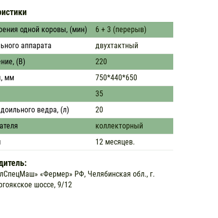
ристики
ения одной коровы, (мин)
6 + 3 (перерыв)
льного аппарата
двухтактный
ие, (В)
220
, мм
750*440*650
35
доильного ведра, (л)
20
ателя
коллекторный
я
12 месяцев.
дитель:
лСпецМаш» «Фермер» РФ, Челябинская обл., г.
ргоякское шоссе, 9/12