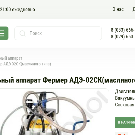
O нас
Д
 21:00 ежедневно
8 (033) 666
8 (029) 663
ный аппарат
р АДЭ-02СК(масляного типа)
ный аппарат Фермер АДЭ-02СК(масляного
Двигател
Вакуумны
Сосковая
В НАЛИЧИ