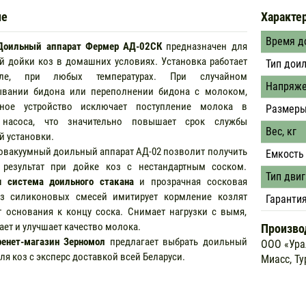
ие
Характе
Время до
Доильный аппарат Фермер АД-02СК
предназначен для
 дойки коз в домашних условиях. Установка работает
Тип дои
ле, при любых температурах. При случайном
Напряжен
ывании бидона или переполнении бидона с молоком,
ьное устройство исключает поступление молока в
Размеры
 насоса, что значительно повышает срок службы
Вес, кг
й установки.
куумный доильный аппарат АД-02 позволит получить
Емкость 
 результат при дойке коз с нестандартным соском.
Тип двиг
 система доильного стакана
и прозрачная сосковая
из силиконовых смесей имитирует кормление козлят
Гаранти
от основания к концу соска. Снимает нагрузки с вымя,
ает и улучшает качество молока.
Произво
ренет-магазин Зерномол
предлагает выбрать доильный
ООО «Ура
ля коз с эксперс доставкой всей Беларуси.
Миасс, Ту