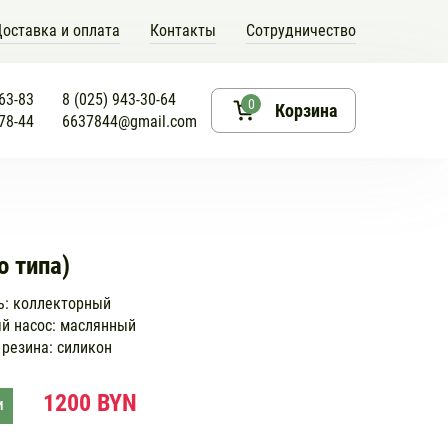
оставка и оплата
Контакты
Сотрудничество
-63-83
8 (025) 943-30-64
0
Корзина
-78-44
6637844@gmail.com
 типа)
ь:
коллекторный
й насос:
маслянный
 резина:
силикон
1200 BYN
И