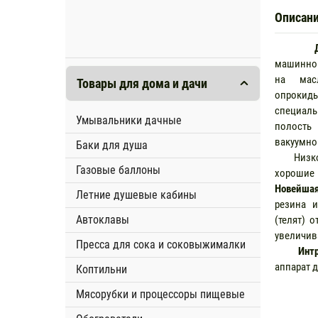
Описан
машинной
на мас
Товары для дома и дачи
опрокид
специал
Умывальники дачные
полость
вакуумно
Баки для душа
Низкова
Газовые баллоны
хорошие
Новейшая
Летние душевые кабины
резина 
Автоклавы
(телят) 
увеличив
Пресса для сока и соковыжималки
Инт
аппарат д
Коптильни
Мясорубки и процессоры пищевые