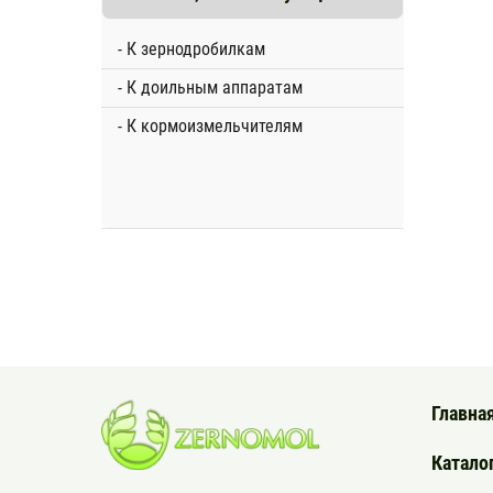
- К зернодробилкам
- К доильным аппаратам
- К кормоизмельчителям
Главна
Катало