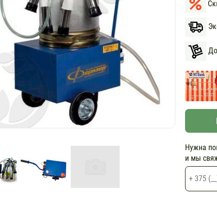
Ски
Экс
Дос
Нужна по
и мы свя